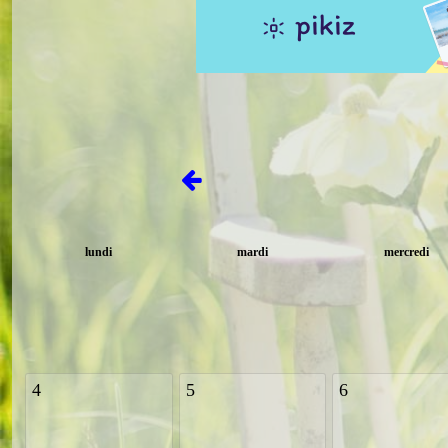
lundi
mardi
mercredi
4
5
6