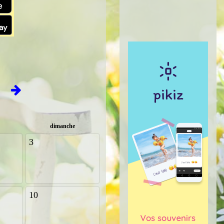
dimanche
3
10